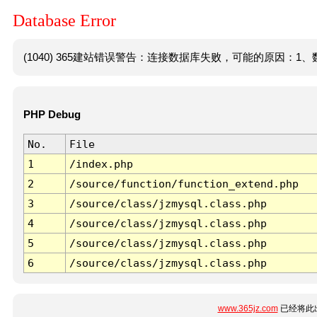
Database Error
(1040) 365建站错误警告：连接数据库失败，可能的原因：1、数
PHP Debug
No.
File
1
/index.php
2
/source/function/function_extend.php
3
/source/class/jzmysql.class.php
4
/source/class/jzmysql.class.php
5
/source/class/jzmysql.class.php
6
/source/class/jzmysql.class.php
www.365jz.com
已经将此